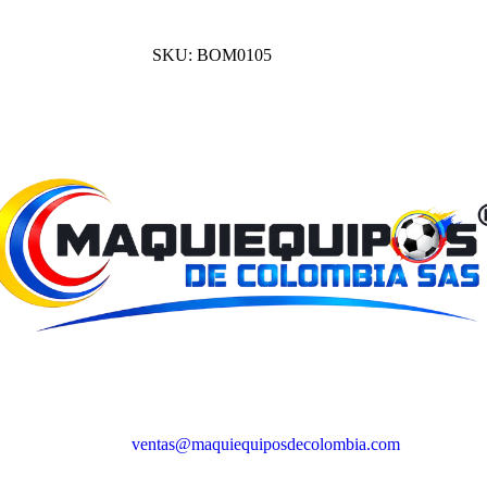
SKU:
BOM0105
ventas@maquiequiposdecolombia.com