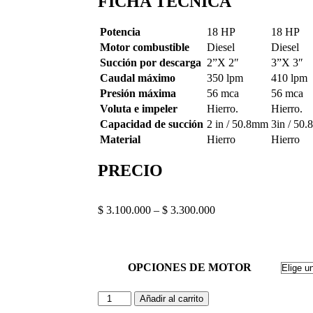
FICHA TÉCNICA
Potencia
18 HP
18 HP
Motor combustible
Diesel
Diesel
Succión por descarga
2”X 2″
3”X 3″
Caudal máximo
350 lpm
410 lpm
Presión máxima
56 mca
56 mca
Voluta e impeler
Hierro.
Hierro.
Capacidad de succión
2 in / 50.8mm
3in / 50
Material
Hierro
Hierro
PRECIO
$
3.100.000
–
$
3.300.000
OPCIONES DE MOTOR
Añadir al carrito