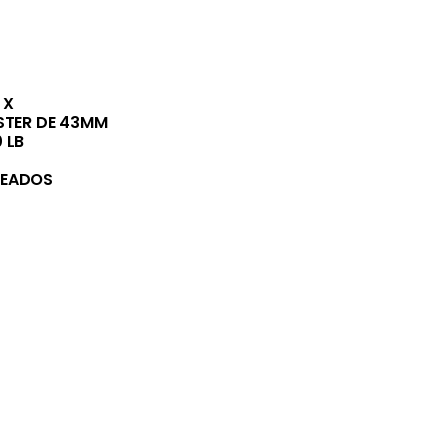
 X
STER DE 43MM
 LB
DEADOS