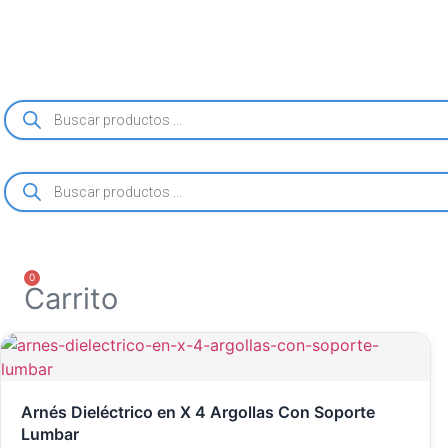
Ir
al
contenido
Búsqueda
de
productos
Búsqueda
de
productos
0
Carrito
Arnés Dieléctrico en X 4 Argollas Con Soporte
Lumbar