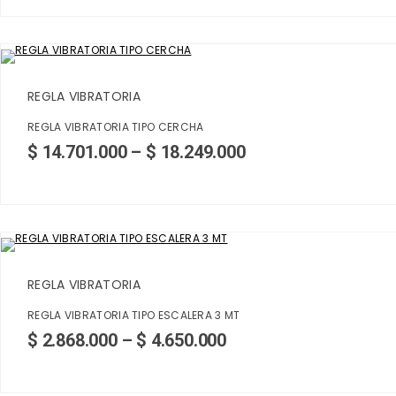
REGLA VIBRATORIA
REGLA VIBRATORIA TIPO CERCHA
$
14.701.000
–
$
18.249.000
REGLA VIBRATORIA
REGLA VIBRATORIA TIPO ESCALERA 3 MT
$
2.868.000
–
$
4.650.000