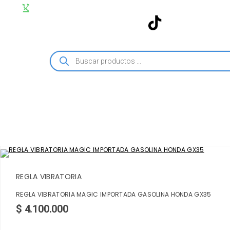
REGLA VIBRATORIA
REGLA VIBRATORIA MAGIC IMPORTADA GASOLINA HONDA GX35
$
4.100.000