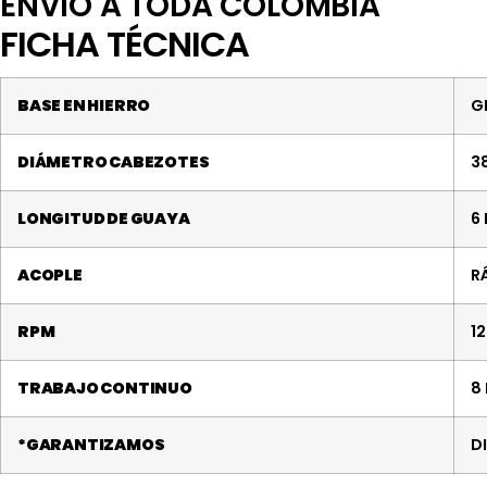
ENVIO A TODA COLOMBIA
FICHA TÉCNICA
BASE EN HIERRO
G
DIÁMETRO CABEZOTES
3
LONGITUD DE GUAYA
6
ACOPLE
R
RPM
1
TRABAJO CONTINUO
8
*GARANTIZAMOS
D