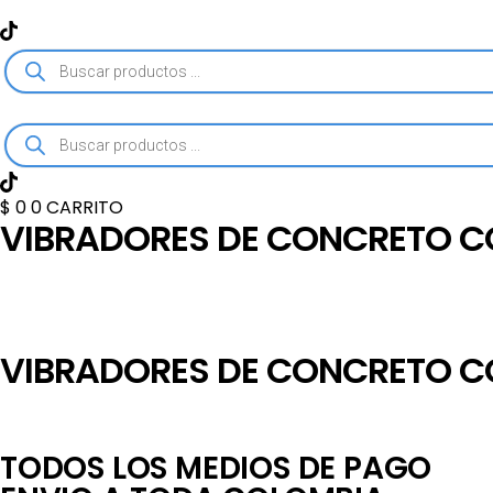
IR
AL
CONTENIDO
BÚSQUEDA
DE
PRODUCTOS
BÚSQUEDA
DE
PRODUCTOS
$
0
0
CARRITO
VIBRADORES DE CONCRETO C
VIBRADORES DE CONCRETO C
TODOS LOS MEDIOS DE PAGO