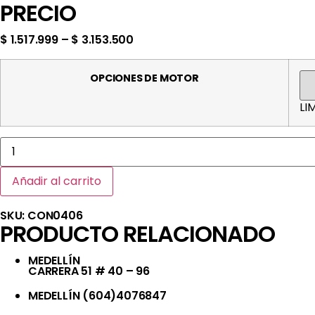
PRECIO
$
1.517.999
–
$
3.153.500
OPCIONES DE MOTOR
LI
VIBRADORES
DE
CONCRETO
COMBUSTIBLE
Añadir al carrito
CANTIDAD
SKU:
CON0406
PRODUCTO RELACIONADO
MEDELLÍN
CARRERA 51 # 40 – 96​
MEDELLÍN (604)4076847