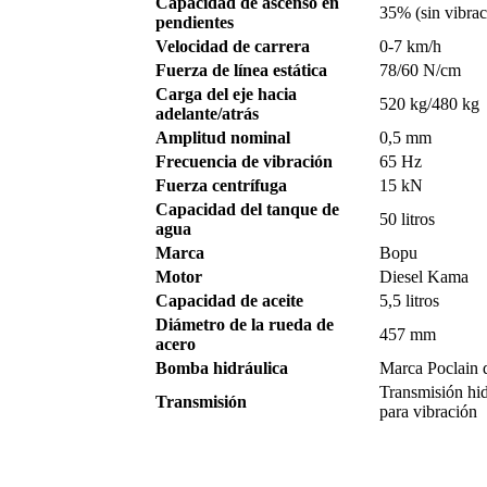
Capacidad de ascenso en
35% (sin vibrac
pendientes
Velocidad de carrera
0-7 km/h
Fuerza de línea estática
78/60 N/cm
Carga del eje hacia
520 kg/480 kg
adelante/atrás
Amplitud nominal
0,5 mm
Frecuencia de vibración
65 Hz
Fuerza centrífuga
15 kN
Capacidad del tanque de
50 litros
agua
Marca
Bopu
Motor
Diesel Kama
Capacidad de aceite
5,5 litros
Diámetro de la rueda de
457 mm
acero
Bomba hidráulica
Marca Poclain 
Transmisión hi
Transmisión
para vibración