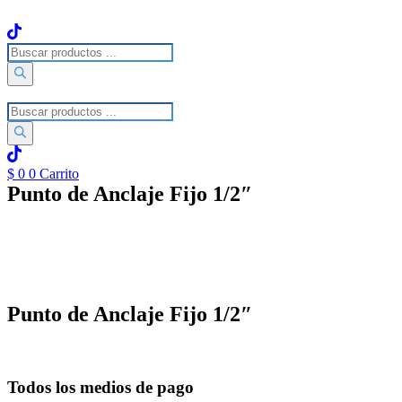
Ir
al
contenido
Búsqueda
de
productos
Búsqueda
de
productos
$
0
0
Carrito
Punto de Anclaje Fijo 1/2″
Punto de Anclaje Fijo 1/2″
Todos los medios de pago