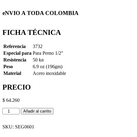
eNVIO A TODA COLOMBIA
FICHA TÉCNICA
Referencia
3732
Especial para
Para Perno 1/2"
Resistencia
50 kn
Peso
6.9 oz (196gm)
Material
Acero inoxidable
PRECIO
$
64.260
Punto
Añadir al carrito
de
Anclaje
Fijo
SKU:
SEG0601
1/2"