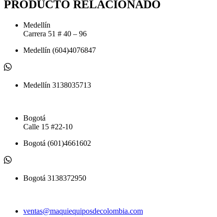
cantidad
PRODUCTO RELACIONADO
Medellín
Carrera 51 # 40 – 96​
Medellín (604)4076847
Medellín 3138035713
Bogotá
Calle 15 #22-10
Bogotá (601)4661602
Bogotá 3138372950
ventas@maquiequiposdecolombia.com