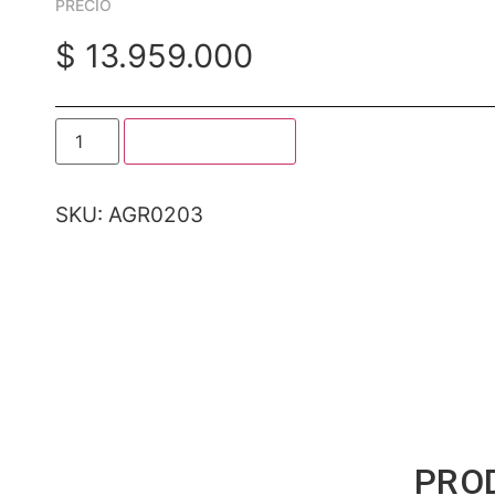
PRECIO
$
13.959.000
Minitractor
Añadir al carrito
Cortacesped
DUCATI
DMT1600
cantidad
SKU:
AGR0203
PRO