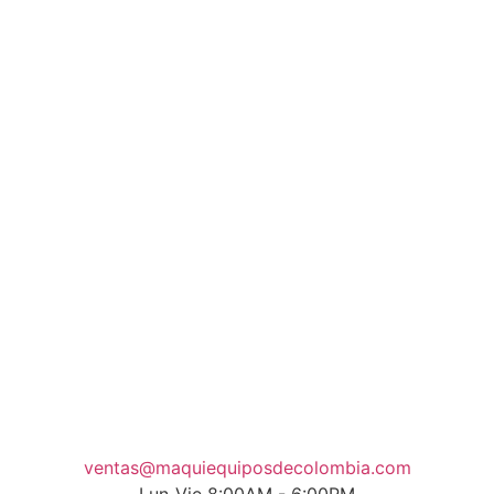
ventas@maquiequiposdecolombia.com
Lun-Vie 8:00AM - 6:00PM