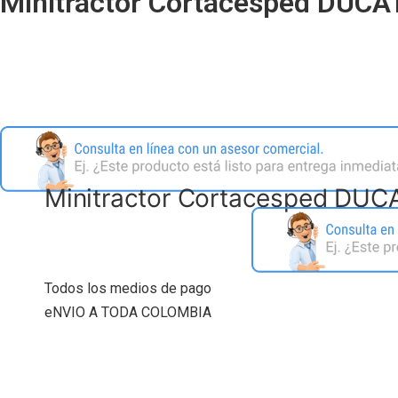
Minitractor Cortacesped DUC
Minitractor Cortacesped DU
Todos los medios de pago
eNVIO A TODA COLOMBIA