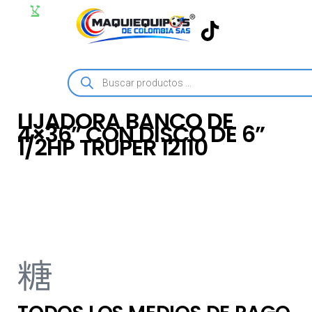
LIJADORA BANCO DE
4×36” CON DISCO DE 6”
1/2HP TRUPER 12110