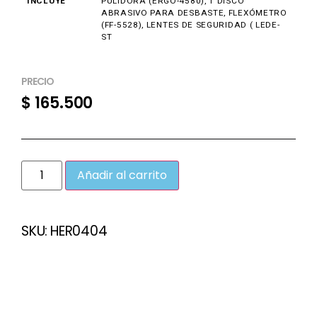
INCLUYE
PULIDORA (ERGO-4580), 1 DISCO
ABRASIVO PARA DESBASTE, FLEXÓMETRO
(FF-5528), LENTES DE SEGURIDAD ( LEDE-
ST
PRECIO
$
165.500
Añadir al carrito
SKU:
HER0404