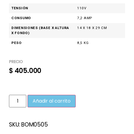
TENSIÓN
110V
CONSUMO
7,2 AMP
DIMENSIONES (BASE X ALTURA
14 X 18 X 29 CM
X FONDO)
PESO
8,5 KG
PRECIO
$
405.000
Añadir al carrito
SKU:
BOM0505