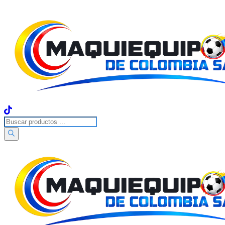
Ir
al
contenido
Búsqueda
de
productos