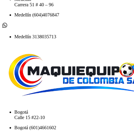
Carrera 51 # 40 – 96​
Medellín (604)4076847
Medellín 3138035713
Bogotá
Calle 15 #22-10
Bogotá (601)4661602