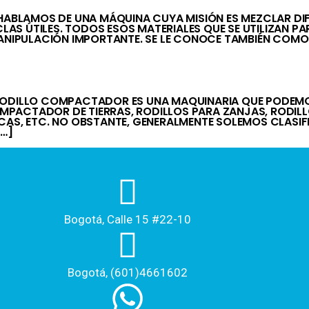
BLAMOS DE UNA MÁQUINA CUYA MISIÓN ES MEZCLAR DIFE
S ÚTILES. TODOS ESOS MATERIALES QUE SE UTILIZAN P
MANIPULACIÓN IMPORTANTE. SE LE CONOCE TAMBIÉN COM
ODILLO COMPACTADOR ES UNA MAQUINARIA QUE PODEMOS
MPACTADOR DE TIERRAS, RODILLOS PARA ZANJAS, RODI
ICAS, ETC. NO OBSTANTE, GENERALMENTE SOLEMOS CLAS
[…]
Bogotá, Calle 15 #22-10
Bogotá, (601)4661602